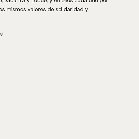
o, Sacanta y Luque, y en ellos cada uno por
los mismos valores de solidaridad y
s!