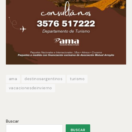
ama
destinosargentinos
turismo
vacacionesdeinvierno
Buscar
BUSCAR