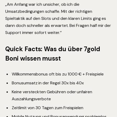
„Am Anfang war ich unsicher, ob ich die
Umsatzbedingungen schaffe. Mit der richtigen
Spieltaktik auf den Slots und den klaren Limits ging es
dann doch schneller als erwartet. Bei Fragen half mir der
Support immer sofort weiter.“
Quick Facts: Was du über 7gold
Boni wissen musst
Willkommensbonus oft bis zu 1000 € + Freispiele
Bonusumsatz in der Regel 30x bis 40x
Keine versteckten Gebühren oder unfairen
Auszahlungsverbote
Zeitlimit von 30 Tagen zum Freispielen
Mobile Nutzung und Bonusanwendung problemlos