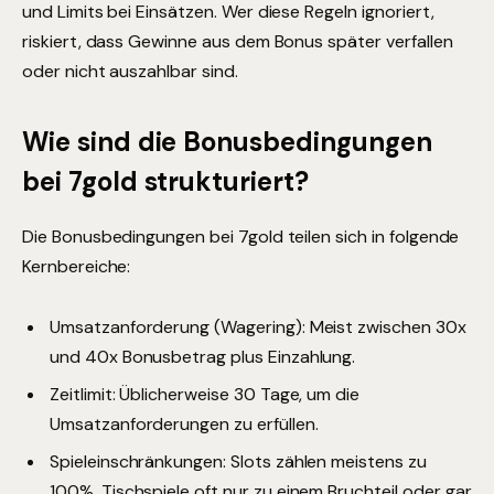
und Limits bei Einsätzen. Wer diese Regeln ignoriert,
riskiert, dass Gewinne aus dem Bonus später verfallen
oder nicht auszahlbar sind.
Wie sind die Bonusbedingungen
bei 7gold strukturiert?
Die Bonusbedingungen bei 7gold teilen sich in folgende
Kernbereiche:
Umsatzanforderung (Wagering): Meist zwischen 30x
und 40x Bonusbetrag plus Einzahlung.
Zeitlimit: Üblicherweise 30 Tage, um die
Umsatzanforderungen zu erfüllen.
Spieleinschränkungen: Slots zählen meistens zu
100%, Tischspiele oft nur zu einem Bruchteil oder gar