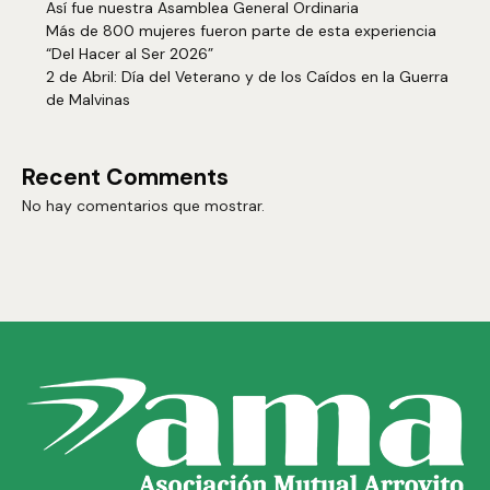
Así fue nuestra Asamblea General Ordinaria
Más de 800 mujeres fueron parte de esta experiencia
“Del Hacer al Ser 2026”
2 de Abril: Día del Veterano y de los Caídos en la Guerra
de Malvinas
Recent Comments
No hay comentarios que mostrar.