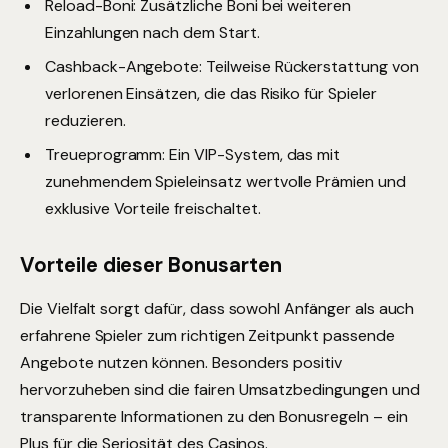
Reload-Boni: Zusätzliche Boni bei weiteren
Einzahlungen nach dem Start.
Cashback-Angebote: Teilweise Rückerstattung von
verlorenen Einsätzen, die das Risiko für Spieler
reduzieren.
Treueprogramm: Ein VIP-System, das mit
zunehmendem Spieleinsatz wertvolle Prämien und
exklusive Vorteile freischaltet.
Vorteile dieser Bonusarten
Die Vielfalt sorgt dafür, dass sowohl Anfänger als auch
erfahrene Spieler zum richtigen Zeitpunkt passende
Angebote nutzen können. Besonders positiv
hervorzuheben sind die fairen Umsatzbedingungen und
transparente Informationen zu den Bonusregeln – ein
Plus für die Seriosität des Casinos.