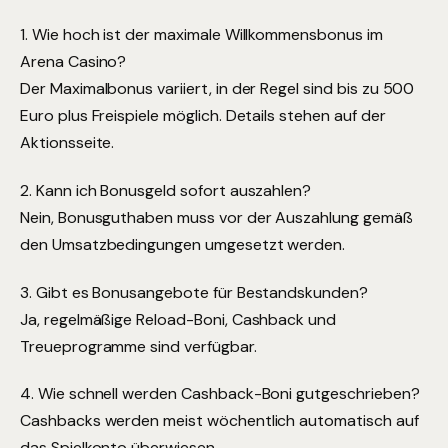
1. Wie hoch ist der maximale Willkommensbonus im
Arena Casino?
Der Maximalbonus variiert, in der Regel sind bis zu 500
Euro plus Freispiele möglich. Details stehen auf der
Aktionsseite.
2. Kann ich Bonusgeld sofort auszahlen?
Nein, Bonusguthaben muss vor der Auszahlung gemäß
den Umsatzbedingungen umgesetzt werden.
3. Gibt es Bonusangebote für Bestandskunden?
Ja, regelmäßige Reload-Boni, Cashback und
Treueprogramme sind verfügbar.
4. Wie schnell werden Cashback-Boni gutgeschrieben?
Cashbacks werden meist wöchentlich automatisch auf
das Spielkonto überwiesen.