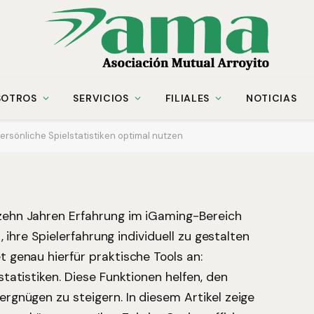
tenlisten und persönliche
SOTROS
SERVICIOS
FILIALES
NOTICIAS
timal nutzen
ersönliche Spielstatistiken optimal nutzen
zehn Jahren Erfahrung im iGaming-Bereich
t, ihre Spielerfahrung individuell zu gestalten
t genau hierfür praktische Tools an:
statistiken. Diese Funktionen helfen, den
ergnügen zu steigern. In diesem Artikel zeige