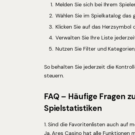
Melden Sie sich bei Ihrem Spiele
Wählen Sie im Spielkatalog das 
Klicken Sie auf das Herzsymbol o
Verwalten Sie Ihre Liste jederzei
Nutzen Sie Filter und Kategorien
So behalten Sie jederzeit die Kontrol
steuern.
FAQ – Häufige Fragen zu
Spielstatistiken
1. Sind die Favoritenlisten auch auf
Ja, Ares Casino hat alle Funktionen m