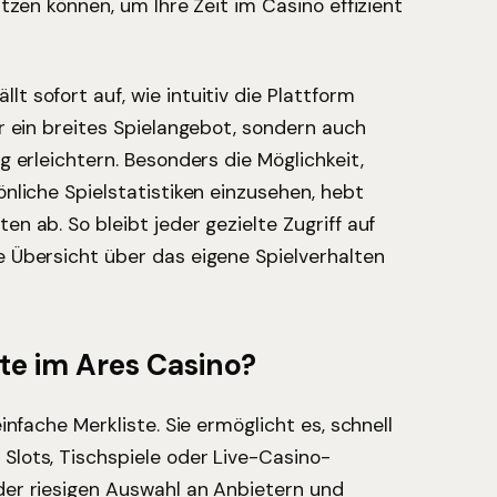
utzen können, um Ihre Zeit im Casino effizient
ällt sofort auf, wie intuitiv die Plattform
ur ein breites Spielangebot, sondern auch
ag erleichtern. Besonders die Möglichkeit,
önliche Spielstatistiken einzusehen, hebt
en ab. So bleibt jeder gezielte Zugriff auf
e Übersicht über das eigene Spielverhalten
te im Ares Casino?
einfache Merkliste. Sie ermöglicht es, schnell
Slots, Tischspiele oder Live-Casino-
der riesigen Auswahl an Anbietern und