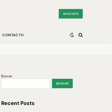
ASOCIATE
CONTACTO
Buscar
BUSCAR
Recent Posts