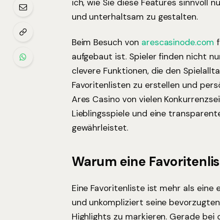
ich, wie Sie diese Features sinnvoll n
und unterhaltsam zu gestalten.
Beim Besuch von
arescasinode.com
f
aufgebaut ist. Spieler finden nicht n
clevere Funktionen, die den Spielallt
Favoritenlisten zu erstellen und pers
Ares Casino von vielen Konkurrenzseit
Lieblingsspiele und eine transparent
gewährleistet.
Warum eine Favoritenlis
Eine Favoritenliste ist mehr als eine 
und unkompliziert seine bevorzugten 
Highlights zu markieren. Gerade bei 