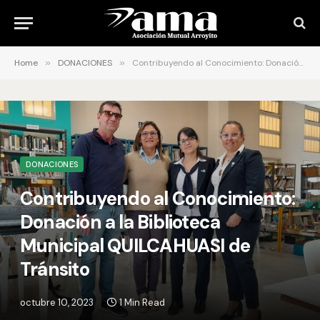
Home
»
DONACIONES
»
Contribuyendo al Conocimiento: Donación a la Biblioteca Municipal QUILCAHUASI de Tránsito
DONACIONES
Contribuyendo al Conocimiento:
Donación a la Biblioteca
Municipal QUILCAHUASI de
Tránsito
octubre 10, 2023
1 Min Read