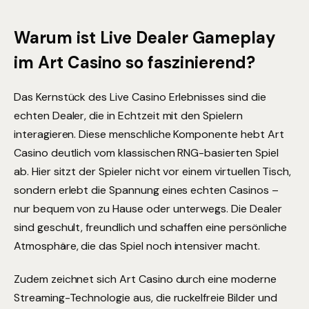
Warum ist Live Dealer Gameplay
im Art Casino so faszinierend?
Das Kernstück des Live Casino Erlebnisses sind die
echten Dealer, die in Echtzeit mit den Spielern
interagieren. Diese menschliche Komponente hebt Art
Casino deutlich vom klassischen RNG-basierten Spiel
ab. Hier sitzt der Spieler nicht vor einem virtuellen Tisch,
sondern erlebt die Spannung eines echten Casinos –
nur bequem von zu Hause oder unterwegs. Die Dealer
sind geschult, freundlich und schaffen eine persönliche
Atmosphäre, die das Spiel noch intensiver macht.
Zudem zeichnet sich Art Casino durch eine moderne
Streaming-Technologie aus, die ruckelfreie Bilder und