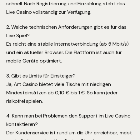
schnell. Nach Registrierung und Einzahlung steht das
Live Casino vollständig zur Verfügung.
2. Welche technischen Anforderungen gibt es für das
Live Spiel?
Es reicht eine stabile Internetverbindung (ab 5 Mbit/s)
und ein aktueller Browser. Die Plattform ist auch für
mobile Geräte optimiert.
3. Gibt es Limits für Einsteiger?
Ja, Art Casino bietet viele Tische mit niedrigen
Mindesteinsätzen ab 0,10 € bis 1 €. So kann jeder
risikofrei spielen.
4. Kann man bei Problemen den Support im Live Casino
kontaktieren?
Der Kundenservice ist rund um die Uhr erreichbar, meist