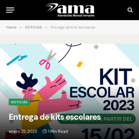
Home
»
NOTICIAS
»
Entrega de kits escolares
NOTICIAS
Entrega de kits escolares
enero 25, 2023
1 Min Read