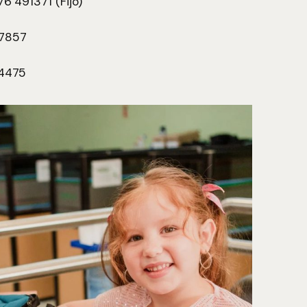
76 491371 (Fijo)
67857
14475