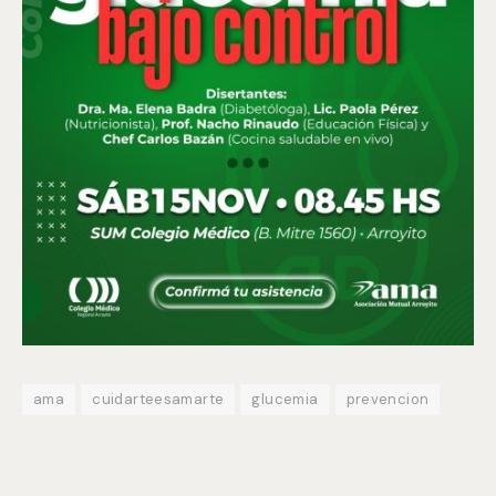
ama
cuidarteesamarte
glucemia
prevencion