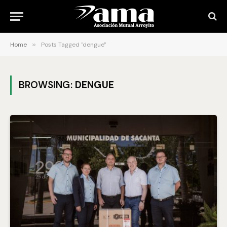
Home
»
Posts Tagged "dengue"
BROWSING:
DENGUE