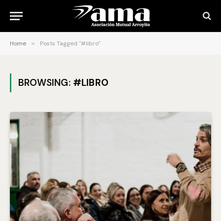
Home
»
Posts Tagged "#libro"
BROWSING:
#LIBRO