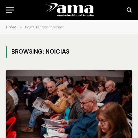
Home
»
Posts Tagged "noicias"
BROWSING:
NOICIAS