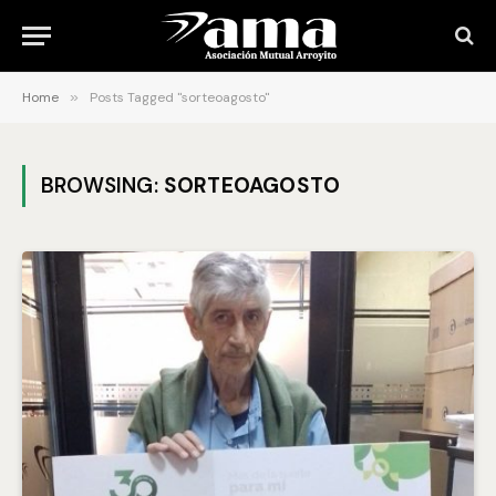
Home
»
Posts Tagged "sorteoagosto"
BROWSING:
SORTEOAGOSTO