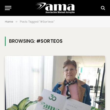
Home
»
Posts Tagged "#Sorteos"
BROWSING:
#SORTEOS