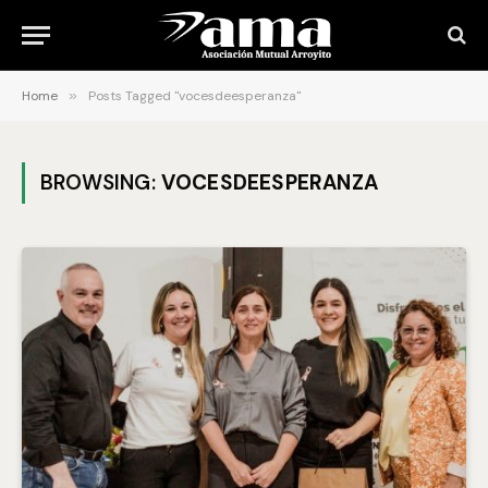
Home
»
Posts Tagged "vocesdeesperanza"
BROWSING:
VOCESDEESPERANZA