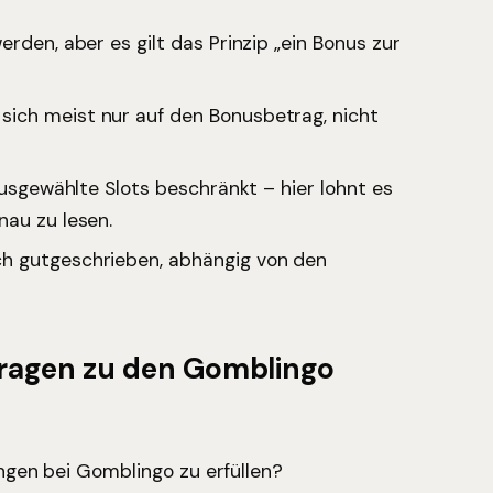
erden, aber es gilt das Prinzip „ein Bonus zur
ich meist nur auf den Bonusbetrag, nicht
 ausgewählte Slots beschränkt – hier lohnt es
nau zu lesen.
h gutgeschrieben, abhängig von den
 Fragen zu den Gomblingo
ngen bei Gomblingo zu erfüllen?