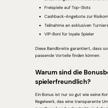
Freispiele auf Top-Slots
Cashback-Angebote zur Risikom
Teilnahme an exklusiven Turnier
VIP-Boni für loyale Spieler
Diese Bandbreite garantiert, dass so
passende Vorteile finden können.
Warum sind die Bonusb
spielerfreundlich?
Ein Bonus ist nur so gut wie seine Ko
Regelwerk, das eine transparente Um