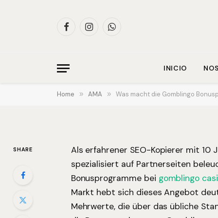
Facebook
Instagram
WhatsApp
AMA
Was macht die Go
INICIO
NO
Bonusprogramme be
Home
»
AMA
»
Was macht die Gomblingo Bonusp
enero 3, 2026
4 Mins Read
Als erfahrener SEO-Kopierer mit 10 
SHARE
spezialisiert auf Partnerseiten beleu
Bonusprogramme bei
gomblingo cas
Markt hebt sich dieses Angebot deutl
Mehrwerte, die über das übliche St