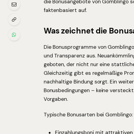
die Bonusangebote von Gomblingo so 
faktenbasiert auf.
Was zeichnet die Bonus
Die Bonusprogramme von Gomblingo ze
und Transparenz aus. Neuankömmlin
geboten, der nicht nur eine stattlic
Gleichzeitig gibt es regelmäßige Pro
nachhaltige Bindung sorgt. Ein weite
Bonusbedingungen – keine versteckte
Vorgaben.
Typische Bonusarten bei Gomblingo:
Einzahlungsboni mit attraktive