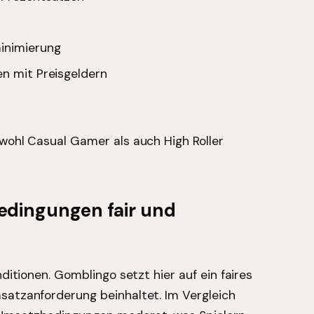
inimierung
en mit Preisgeldern
wohl Casual Gamer als auch High Roller
edingungen fair und
nditionen. Gomblingo setzt hier auf ein faires
satzanforderung beinhaltet. Im Vergleich