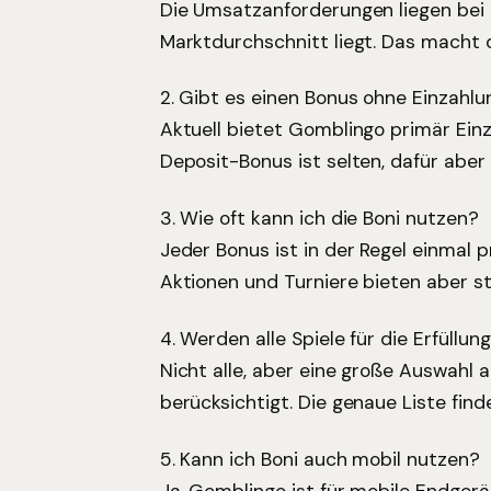
Die Umsatzanforderungen liegen bei
Marktdurchschnitt liegt. Das macht di
2. Gibt es einen Bonus ohne Einzahlu
Aktuell bietet Gomblingo primär Einz
Deposit-Bonus ist selten, dafür aber
3. Wie oft kann ich die Boni nutzen?
Jeder Bonus ist in der Regel einmal 
Aktionen und Turniere bieten aber s
4. Werden alle Spiele für die Erfül
Nicht alle, aber eine große Auswahl a
berücksichtigt. Die genaue Liste fin
5. Kann ich Boni auch mobil nutzen?
Ja, Gomblingo ist für mobile Endgerät