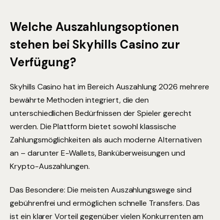
Welche Auszahlungsoptionen
stehen bei Skyhills Casino zur
Verfügung?
Skyhills Casino hat im Bereich Auszahlung 2026 mehrere
bewährte Methoden integriert, die den
unterschiedlichen Bedürfnissen der Spieler gerecht
werden. Die Plattform bietet sowohl klassische
Zahlungsmöglichkeiten als auch moderne Alternativen
an – darunter E-Wallets, Banküberweisungen und
Krypto-Auszahlungen.
Das Besondere: Die meisten Auszahlungswege sind
gebührenfrei und ermöglichen schnelle Transfers. Das
ist ein klarer Vorteil gegenüber vielen Konkurrenten am