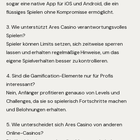
sogar eine native App für iOS und Android, die ein
flüssiges Spielen ohne Kompromisse ermöglicht.
3. Wie unterstützt Ares Casino verantwortungsvolles
Spielen?
Spieler können Limits setzen, sich zeitweise sperren
lassen und erhalten regelmäßige Hinweise, um das
eigene Spielverhalten besser zu kontrollieren.
4. Sind die Gamification-Elemente nur für Profis
interessant?
Nein, Anfänger profitieren genauso von Levels und
Challenges, da sie so spielerisch Fortschritte machen
und Belohnungen erhalten.
5. Wie unterscheidet sich Ares Casino von anderen
Online-Casinos?