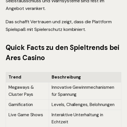
Selbstausschluss und Warnsysteme sind fest im
Angebot verankert.
Das schafft Vertrauen und zeigt, dass die Plattform
Spielspaß mit Spielerschutz kombiniert.
Quick Facts zu den Spieltrends bei
Ares Casino
Trend
Beschreibung
Megaways &
Innovative Gewinnmechanismen
Cluster Pays
für Spannung
Gamification
Levels, Challenges, Belohnungen
Live Game Shows
Interaktive Unterhaltung in
Echtzeit