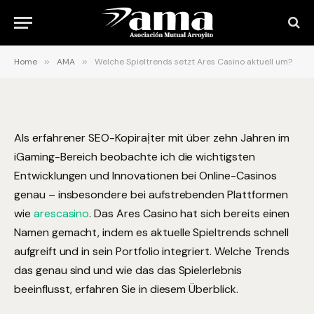
Welche Spieltrends setzt Ares
Casino aktuell um?
Home
»
AMA
»
Welche Spieltrends setzt Ares Casino aktuell um?
noviembre 26, 2025
4 Mins Read
Als erfahrener SEO-Kopiraịter mit über zehn Jahren im
iGaming-Bereich beobachte ich die wichtigsten
Entwicklungen und Innovationen bei Online-Casinos
genau – insbesondere bei aufstrebenden Plattformen
wie
arescasino
. Das Ares Casino hat sich bereits einen
Namen gemacht, indem es aktuelle Spieltrends schnell
aufgreift und in sein Portfolio integriert. Welche Trends
das genau sind und wie das das Spielerlebnis
beeinflusst, erfahren Sie in diesem Überblick.