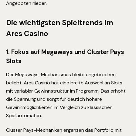
Angeboten nieder.
Die wichtigsten Spieltrends im
Ares Casino
1. Fokus auf Megaways und Cluster Pays
Slots
Der Megaways-Mechanismus bleibt ungebrochen
beliebt. Ares Casino hat eine breite Auswahl an Slots
mit variabler Gewinnstruktur im Programm. Das erhöht
die Spannung und sorgt für deutlich höhere
Gewinnmöglichkeiten im Vergleich zu klassischen
Spielautomaten.
Cluster Pays-Mechaniken ergänzen das Portfolio mit