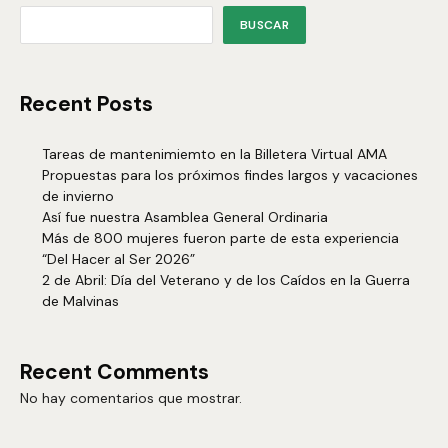
BUSCAR
Recent Posts
Tareas de mantenimiemto en la Billetera Virtual AMA
Propuestas para los próximos findes largos y vacaciones
de invierno
Así fue nuestra Asamblea General Ordinaria
Más de 800 mujeres fueron parte de esta experiencia
“Del Hacer al Ser 2026”
2 de Abril: Día del Veterano y de los Caídos en la Guerra
de Malvinas
Recent Comments
No hay comentarios que mostrar.