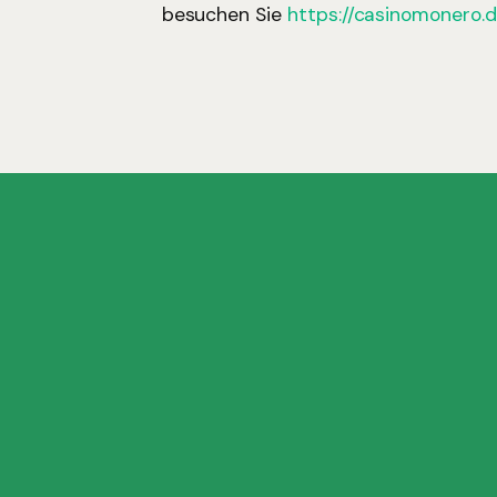
besuchen Sie
https://casinomonero.d