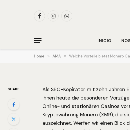
Facebook
Instagram
WhatsApp
AMA
Welche Vorteile bi
INICIO
NO
gegenüber klassis
Home
»
AMA
»
Welche Vorteile bietet Monero C
noviembre 28, 2025
3 Mins Read
Als SEO-Kopiräter mit zehn Jahren 
SHARE
Ihnen heute die besonderen Vorzüge
Online- und stationären Casinos vor
Kryptowährung Monero (XMR), die s
auszeichnet. Werfen wir einen Blick 