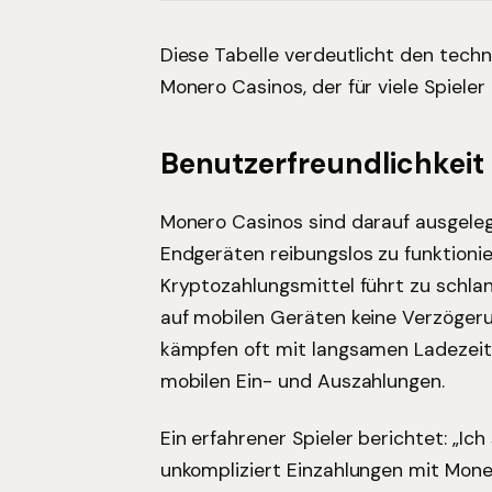
Diese Tabelle verdeutlicht den techn
Monero Casinos, der für viele Spiele
Benutzerfreundlichkeit
Monero Casinos sind darauf ausgeleg
Endgeräten reibungslos zu funktioni
Kryptozahlungsmittel führt zu schla
auf mobilen Geräten keine Verzögeru
kämpfen oft mit langsamen Ladezeit
mobilen Ein- und Auszahlungen.
Ein erfahrener Spieler berichtet: „Ic
unkompliziert Einzahlungen mit Moner