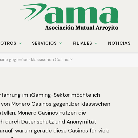
etet Monero Casino
SOTROS
SERVICIOS
FILIALES
NOTICIAS
chen Casinos?
asino gegenüber klassischen Casinos?
Erfahrung im iGaming-Sektor möchte ich
 von Monero Casinos gegenüber klassischen
stellen. Monero Casinos nutzen die
ich durch Datenschutz und Anonymität
darauf, warum gerade diese Casinos für viele