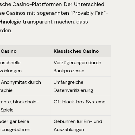
sische Casino-Plattformen. Der Unterschied
iese Casinos mit sogenannten “Provably Fair”-
chnologie transparent machen, dass
rden.
 Casino
Klassisches Casino
nschnelle
Verzögerungen durch
szahlungen
Bankprozesse
 Anonymität durch
Umfangreiche
raphie
Datenverifizierung
ente, blockchain-
Oft black-box Systeme
 Spiele
oder gar keine
Gebühren für Ein- und
tionsgebühren
Auszahlungen