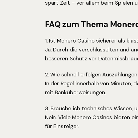
spart Zeit – vor allem beim Spielen 
FAQ zum Thema Monero
1. Ist Monero Casino sicherer als kla
Ja. Durch die verschlüsselten und a
besseren Schutz vor Datenmissbrau
2. Wie schnell erfolgen Auszahlunge
In der Regel innerhalb von Minuten, d
mit Banküberweisungen.
3. Brauche ich technisches Wissen,
Nein. Viele Monero Casinos bieten ei
für Einsteiger.