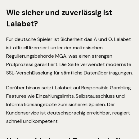
Wie sicher und zuverlässig ist
Lalabet?
Für deutsche Spieler ist Sicherheit das A und O. Lalabet
ist offiziell lizenziert unter der maltesischen
Regulierungsbehörde MGA, was einen strengen
Prüfprozess garantiert. Die Seite verwendet modernste
SSL-Verschlüsselung für sämtliche Datenübertragungen.
Darüber hinaus setzt Lalabet auf Responsible Gambling
Features wie Einzahlungslimits, Selbstausschluss und
Informationsangebote zum sicheren Spielen. Der
Kundenservice ist deutschsprachig erreichbar, reagiert
schnell und kompetent.