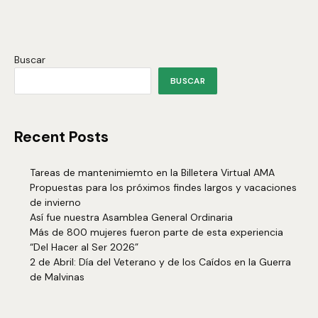
Buscar
BUSCAR
Recent Posts
Tareas de mantenimiemto en la Billetera Virtual AMA
Propuestas para los próximos findes largos y vacaciones
de invierno
Así fue nuestra Asamblea General Ordinaria
Más de 800 mujeres fueron parte de esta experiencia
“Del Hacer al Ser 2026”
2 de Abril: Día del Veterano y de los Caídos en la Guerra
de Malvinas