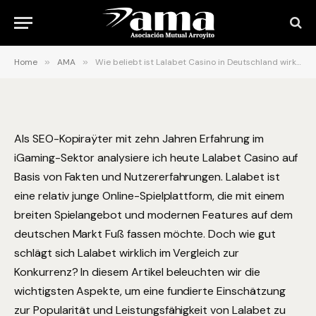
Wie beliebt ist Lalabet Casino in
Deutschland wirklich?
Home
»
AMA
»
Wie beliebt ist Lalabet Casino in Deutschland wirklich?
noviembre 26, 2025
4 Mins Read
Als SEO-Kopiraÿter mit zehn Jahren Erfahrung im
iGaming-Sektor analysiere ich heute Lalabet Casino auf
Basis von Fakten und Nutzererfahrungen. Lalabet ist
eine relativ junge Online-Spielplattform, die mit einem
breiten Spielangebot und modernen Features auf dem
deutschen Markt Fuß fassen möchte. Doch wie gut
schlägt sich Lalabet wirklich im Vergleich zur
Konkurrenz? In diesem Artikel beleuchten wir die
wichtigsten Aspekte, um eine fundierte Einschätzung
zur Popularität und Leistungsfähigkeit von Lalabet zu