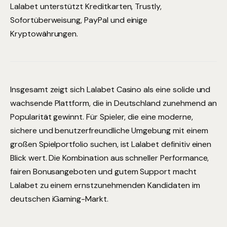
Lalabet unterstützt Kreditkarten, Trustly,
Sofortüberweisung, PayPal und einige
Kryptowährungen.
Insgesamt zeigt sich Lalabet Casino als eine solide und
wachsende Plattform, die in Deutschland zunehmend an
Popularität gewinnt. Für Spieler, die eine moderne,
sichere und benutzerfreundliche Umgebung mit einem
großen Spielportfolio suchen, ist Lalabet definitiv einen
Blick wert. Die Kombination aus schneller Performance,
fairen Bonusangeboten und gutem Support macht
Lalabet zu einem ernstzunehmenden Kandidaten im
deutschen iGaming-Markt.